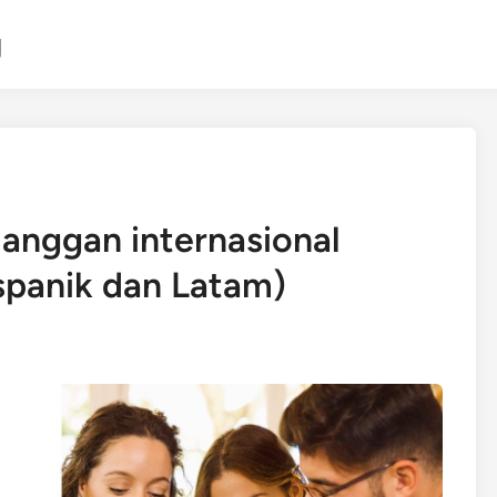
g
langgan internasional
spanik dan Latam)