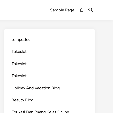
Switch
Sample Page
Open
to
Search
dark
mode
temposlot
Tokeslot
Tokeslot
Tokeslot
Holiday And Vacation Blog
Beauty Blog
Edukasi Dan Ruang Kelas Online