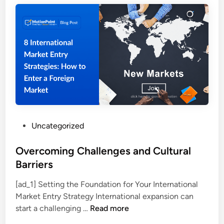
S
Q
t
u
r
a
a
l
t
i
e
t
g
y
i
A
u
I
n
T
P
Uncategorized
t
r
o
u
a
s
Overcoming Challenges and Cultural
k
n
t
Barriers
S
s
e
u
l
[ad_1] Setting the Foundation for Your International
d
k
a
Market Entry Strategy International expansion can
i
s
t
O
start a challenging …
Read more
n
e
i
v
s