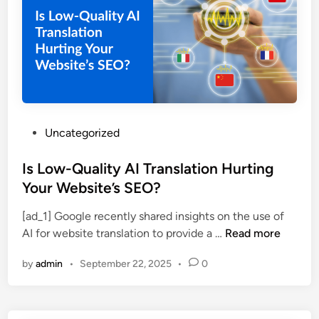
u
r
a
e
n
k
S
y
E
a
O
n
M
g
u
P
Uncategorized
s
l
o
u
t
s
Is Low-Quality AI Translation Hurting
k
i
t
Your Website’s SEO?
s
l
e
e
i
[ad_1] Google recently shared insights on the use of
d
s
n
I
AI for website translation to provide a …
Read more
i
g
s
n
u
by
admin
•
September 22, 2025
•
0
L
a
o
l
w
:
-