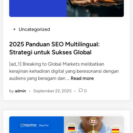
b
t
u
r
n
a
g
t
P
Uncategorized
k
e
o
a
g
s
2025 Panduan SEO Multilingual:
n
i
t
Strategi untuk Sukses Global
l
e
o
[ad_1] Breaking to Global Markets melibatkan
d
k
kerajinan kehadiran digital yang beresonansi dengan
i
a
2
audiens yang beragam dan …
Read more
n
l
0
i
by
admin
•
September 22, 2025
•
0
2
s
5
a
P
s
a
i
n
m
d
e