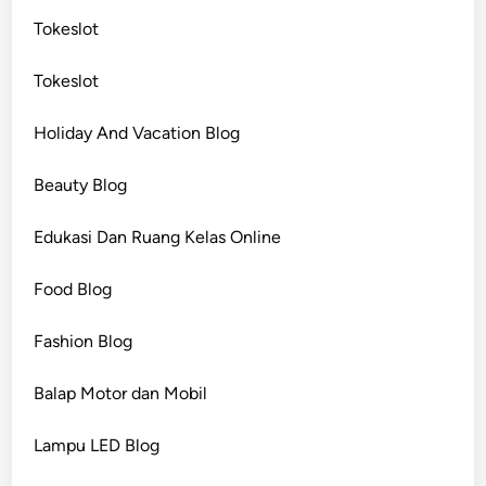
s
a
Tokeslot
p
n
a
a
Tokeslot
n
b
i
i
Holiday And Vacation Blog
k
s
d
a
Beauty Blog
a
d
n
i
Edukasi Dan Ruang Kelas Online
L
g
a
u
Food Blog
t
n
a
a
Fashion Blog
m
k
)
a
Balap Motor dan Mobil
n
?
Lampu LED Blog