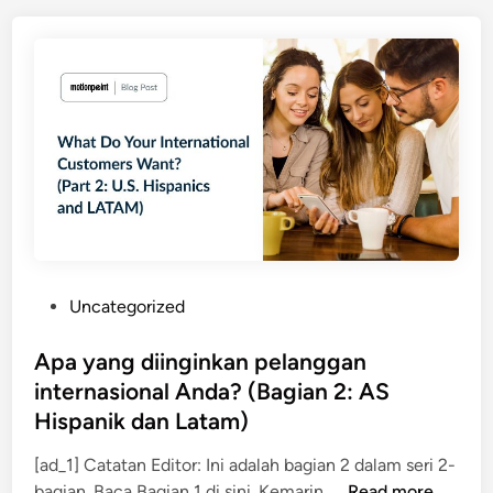
a
i
s
v
a
e
n
U
u
s
t
e
a
r
m
E
a
n
u
g
n
a
t
g
P
Uncategorized
u
e
o
k
m
s
Apa yang diinginkan pelanggan
m
e
t
internasional Anda? (Bagian 2: AS
e
n
e
Hispanik dan Latam)
n
t
d
e
i
[ad_1] Catatan Editor: Ini adalah bagian 2 dalam seri 2-
r
n
A
bagian. Baca Bagian 1 di sini. Kemarin, …
Read more