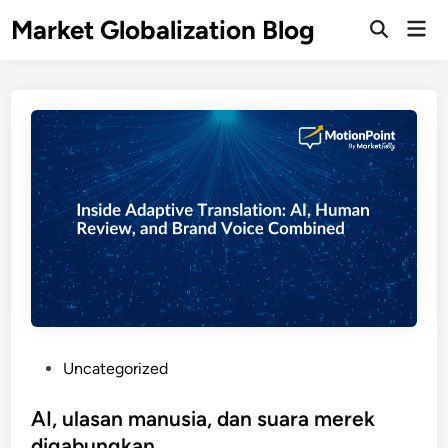
Skip
Market Globalization Blog
Mai
to
Open
Men
Search
content
P
Uncategorized
o
s
AI, ulasan manusia, dan suara merek
t
digabungkan