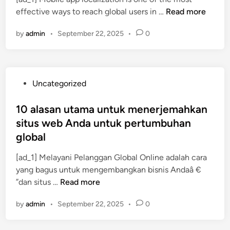
d
e
H
effective ways to reach global users in …
Read more
n
i
’
o
d
n
s
by
admin
•
September 22, 2025
•
0
w
C
S
t
u
E
o
l
O
G
t
?
P
Uncategorized
o
u
o
G
r
s
10 alasan utama untuk menerjemahkan
l
a
t
situs web Anda untuk pertumbuhan
o
l
e
b
global
B
d
a
a
i
[ad_1] Melayani Pelanggan Global Online adalah cara
l
r
n
yang bagus untuk mengembangkan bisnis Andaâ €
a
r
1
”dan situs …
Read more
n
i
0
d
e
by
admin
•
September 22, 2025
•
0
a
D
r
l
r
s