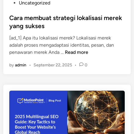
P
Uncategorized
,
o
d
s
Cara membuat strategi lokalisasi merek
a
t
yang sukses
n
e
s
[ad_1] Apa itu lokalisasi merek? Lokalisasi merek
d
u
adalah proses mengadaptasi identitas, pesan, dan
i
a
C
penawaran merek Anda …
Read more
n
r
a
a
by
admin
•
September 22, 2025
•
0
r
m
a
e
m
r
e
e
m
k
b
d
u
i
a
g
t
a
s