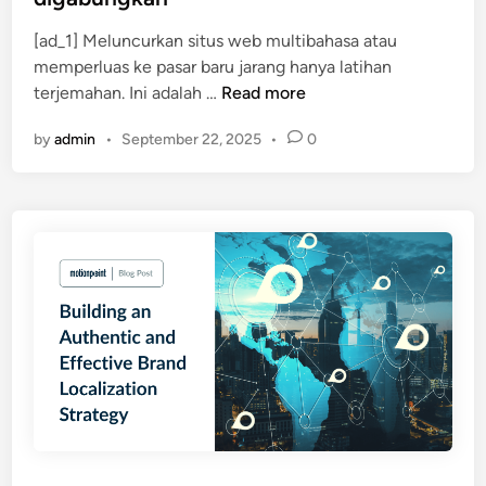
e
[ad_1] Meluncurkan situs web multibahasa atau
d
memperluas ke pasar baru jarang hanya latihan
i
A
terjemahan. Ini adalah …
Read more
n
I
by
admin
•
September 22, 2025
•
0
,
u
l
a
s
a
n
m
a
n
u
s
i
a