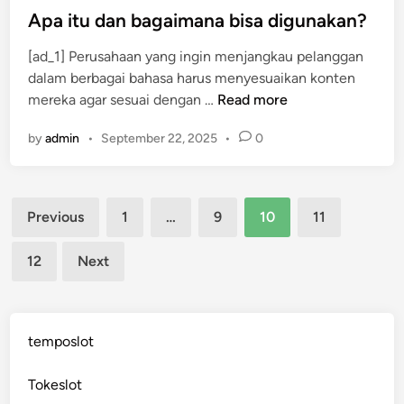
l
l
e
s
Apa itu dan bagaimana bisa digunakan?
o
A
b
t
b
n
[ad_1] Perusahaan yang ingin menjangkau pelanggan
?
e
a
d
dalam berbagai bahasa harus menyesuaikan konten
d
l
a
A
mereka agar sesuai dengan …
Read more
i
?
p
n
by
admin
•
September 22, 2025
•
0
(
a
B
i
a
t
Posts
g
u
Previous
1
…
9
10
11
i
d
pagination
a
a
12
Next
n
n
2
b
:
a
A
g
temposlot
S
a
H
i
Tokeslot
i
m